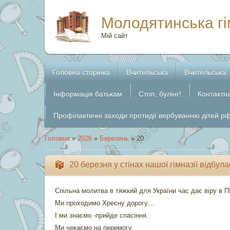
Молодятинська гі
Мій сайт
Головна сторінка
Вчительська
Вчительська
Інформація батькам
Стоп, булінг!
Контактн
Профілактичні заходи протидії вербуванню дітей р
Головна
»
2026
»
Березень
»
20
20 березня у стінах нашої гімназії відбул
Спільна молитва в тяжкий для України час дає віру в
Ми проходимо Хресну дорогу…
І ми знаємо -прийде спасіння.
Ми чекаємо на перемогу,