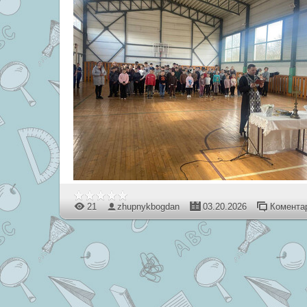
21
zhupnykbogdan
03.20.2026
Коментар