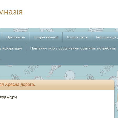
мназія
Прозорість
Історія гімназії
Історія села
Інформація 
а інформація
Навчання осіб з особливими освітніми потребами
ф
ася Хресна дорога.
 ПЕРЕМОГУ!