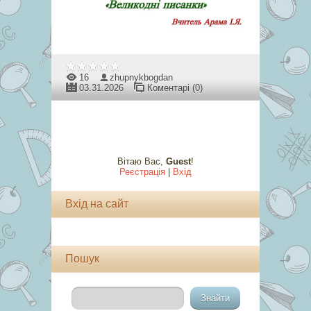
16
zhupnykbogdan
03.31.2026
Коментарі (0)
Вітаю Вас
,
Guest
!
Реєстрація
|
Вхід
Вхід на сайт
Пошук