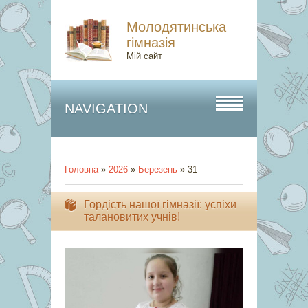
Молодятинська
гімназія
Мій сайт
NAVIGATION
Головна
»
2026
»
Березень
»
31
Гордість нашої гімназії: успіхи
талановитих учнів!