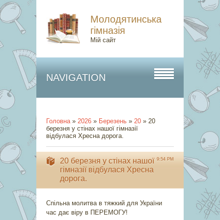
Молодятинська
гімназія
Мій сайт
NAVIGATION
Головна
»
2026
»
Березень
»
20
»
20
березня у стінах нашої гімназії
відбулася Хресна дорога.
20 березня у стінах нашої
9:54 PM
гімназії відбулася Хресна
дорога.
Спільна молитва в тяжкий для України
час дає віру в ПЕРЕМОГУ!