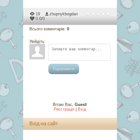
19
zhupnykbogdan
0.0
/
0
Всього коментарів
:
0
Увійдіть:
Відправити
Вітаю Вас
,
Guest
!
Реєстрація
|
Вхід
Вхід на сайт