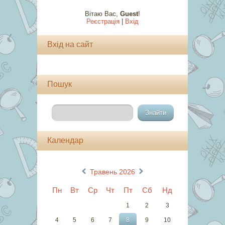
Вітаю Вас
,
Guest
!
Реєстрація
|
Вхід
Вхід на сайт
Пошук
Календар
«
»
Травень 2026
Пн
Вт
Ср
Чт
Пт
Сб
Нд
1
2
3
4
5
6
7
8
9
10