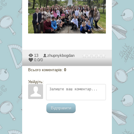
13
zhupnykbogdan
0.0
/
0
Всього коментарів
:
0
Увійдіть:
Відправити