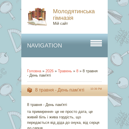
Молодятинська
гімназія
Мій сайт
NAVIGATION
Головна
»
2026
»
Травень
»
8
»
8 травня
- День пам'яті
8 травня - День пам'яті
10:39 PM
8 травня - День пам'яті
та примирення- це не просто дата, це
живий біль і жива гордість, що
передається від діда до онука, від серця
до серця.